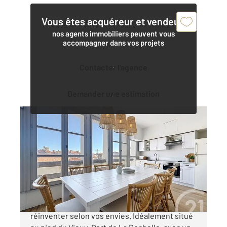
Vous êtes acquéreur et vendeur,
nos agents immobiliers peuvent vous
accompagner dans vos projets
Contacter l'agence
Demander une estimation
LA ROCHELLE 17
2
114,25 m
, 4 pièces
Ref : 21430
Appartement à vendre
399 900 €
LA ROCHELLE VIEUX-PORT Un bien rare à
réinventer selon vos envies. Idéalement situé