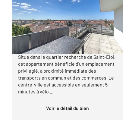
LA ROCHELLE 17
2
43 m
, 2 pièces
Ref : 22380
Appartement T2 à vendre
223 300 €
Appartement T2 vendu loué Idéal Investisseur
Situé dans le quartier recherché de Saint-Éloi,
cet appartement bénéficie d'un emplacement
privilégié, à proximité immédiate des
transports en commun et des commerces. Le
centre-ville est accessible en seulement 5
minutes à vélo ...
Voir le détail du bien