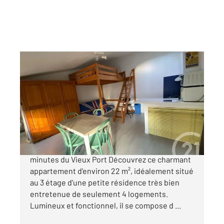
LA ROCHELLE 17
2
22 m
, 1 pièce
Ref : 21482
Appartement Studio à vendre
129 900 €
LA ROCHELLE - HYPERCENTRE À deux
minutes du Vieux Port Découvrez ce charmant
appartement d'environ 22 m², idéalement situé
au 3 étage d'une petite résidence très bien
entretenue de seulement 4 logements.
Lumineux et fonctionnel, il se compose d ...