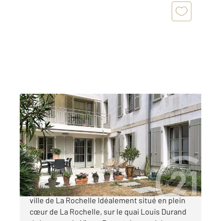
LA ROCHELLE 17
2
108,32 m
, 4 pièces
Ref : 22235
Appartement T4 à vendre
826 000 €
Appartement d'exception à vendre Centre-
ville de La Rochelle Idéalement situé en plein
cœur de La Rochelle, sur le quai Louis Durand