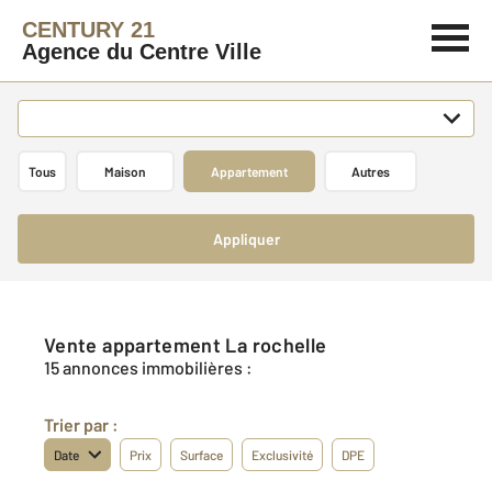
CENTURY 21
Agence du Centre Ville
Tous
Maison
Appartement
Autres
Appliquer
Vente appartement La rochelle
15 annonces immobilières :
Trier par :
Date
Prix
Surface
Exclusivité
DPE