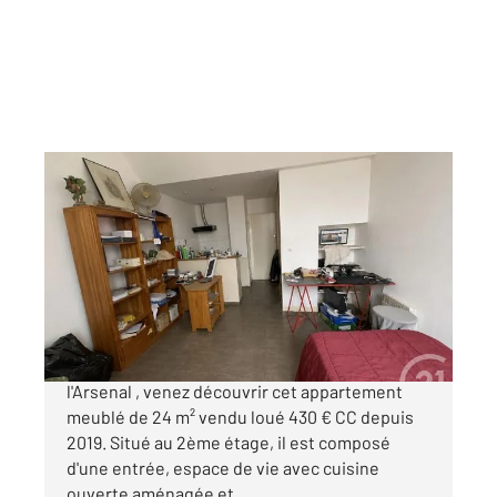
LA ROCHELLE 17
2
24,47 m
, 1 pièce
Ref : 22181
Appartement Studio à vendre
105 000 €
La Rochelle- Hyper Centre. Quartier de
l'Arsenal , venez découvrir cet appartement
meublé de 24 m² vendu loué 430 € CC depuis
2019. Situé au 2ème étage, il est composé
d'une entrée, espace de vie avec cuisine
ouverte aménagée et ...