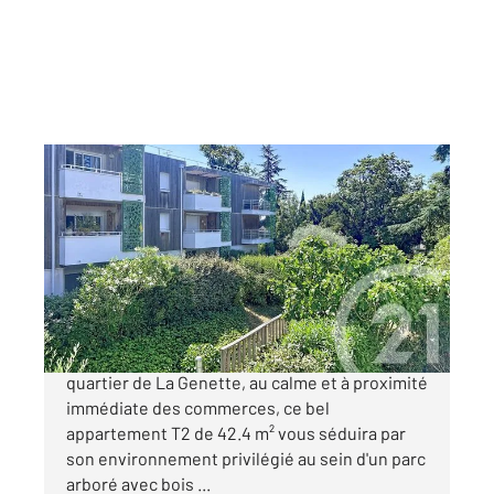
LA ROCHELLE 17
2
42,40 m
, 2 pièces
Ref : 22123
Appartement T2 à vendre
225 990 €
Idéalement situé dans le très recherché
quartier de La Genette, au calme et à proximité
immédiate des commerces, ce bel
appartement T2 de 42.4 m² vous séduira par
son environnement privilégié au sein d'un parc
arboré avec bois ...