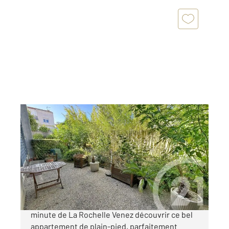
LA ROCHELLE 17
2
52,30 m
, 3 pièces
Ref : 22385
Appartement F3 à vendre
250 000 €
LAGORD Quartier Vendôme, à seulement 1
minute de La Rochelle Venez découvrir ce bel
appartement de plain-pied, parfaitement