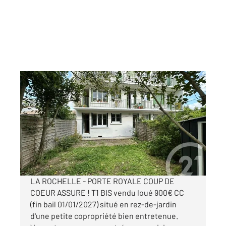
LA ROCHELLE 17
2
35,60 m
, 2 pièces
Ref : 22152
Appartement T1 Bis à vendre
189 000 €
Visiter le site dédié
LA ROCHELLE - PORTE ROYALE COUP DE
COEUR ASSURE ! T1 BIS vendu loué 900€ CC
(fin bail 01/01/2027) situé en rez-de-jardin
d'une petite copropriété bien entretenue.