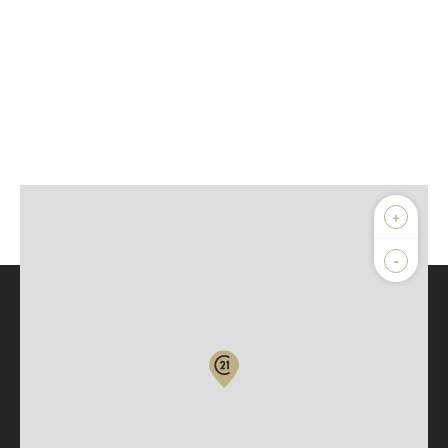
+
-
Parlons de vous, parlons biens
Votre compte :