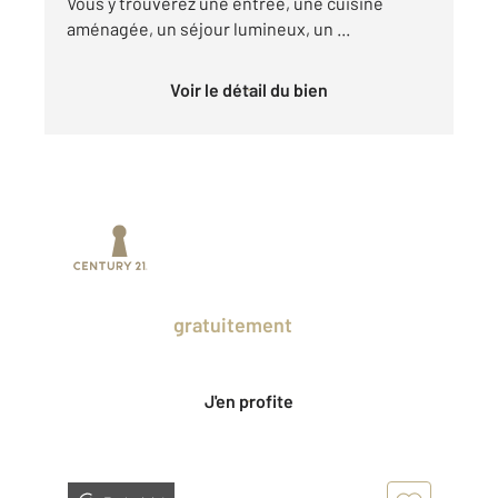
Vous y trouverez une entrée, une cuisine
aménagée, un séjour lumineux, un ...
Voir le détail du bien
Prenez un temps d'avance sur le marché
en profitant
gratuitement
des Ventes
Privées CENTURY 21.
J'en profite