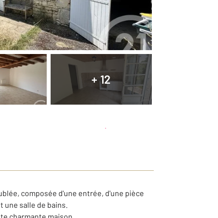
+ 12
Planifier une visite
et déposer un dossier
blée, composée d'une entrée, d'une pièce
t une salle de bains.
cette charmante maison.