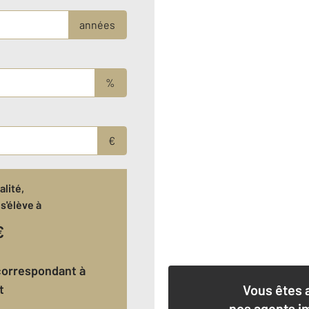
années
%
€
lité,
s'élève à
€
t
Vous êtes 
nos agents i