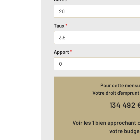
Taux
*
Apport
*
Pour cette mensua
Votre droit d'emprunt 
134 492
Voir les 1 bien approchant correspondant à
votre budge