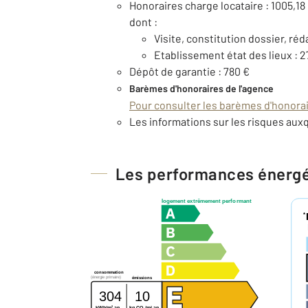
Honoraires charge locataire : 1005,18
dont :
Visite, constitution dossier, réd
Etablissement état des lieux : 2
Dépôt de garantie : 780 €
Barèmes d'honoraires de l'agence
Pour consulter les barèmes d'honorair
Les informations sur les risques auxq
Les performances énerg
logement extrêmement performant
*
consommation
(énergie primaire)
émissions
304
10
2
2
kg CO
/m
.an
kWh/m
.an