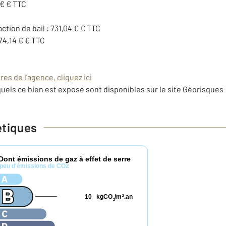
 € € TTC
action de bail : 731,04 € € TTC
74,14 € € TTC
es de l'agence, cliquez ici
uels ce bien est exposé sont disponibles sur le site Géorisques 
étiques
Dont émissions de gaz à effet de serre
peu d'émissions de CO2
10
kgCO
/m
.an
2
2