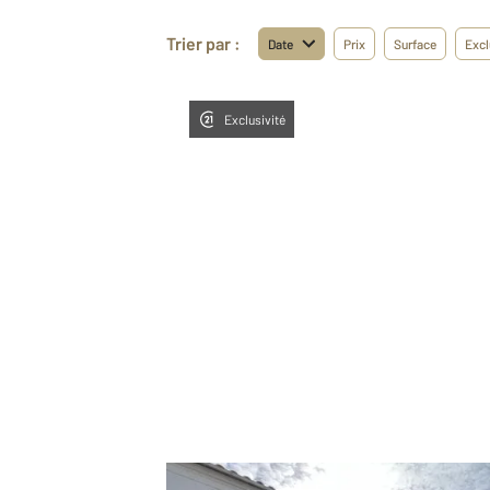
Trier par :
Date
Prix
Surface
Excl
Exclusivité