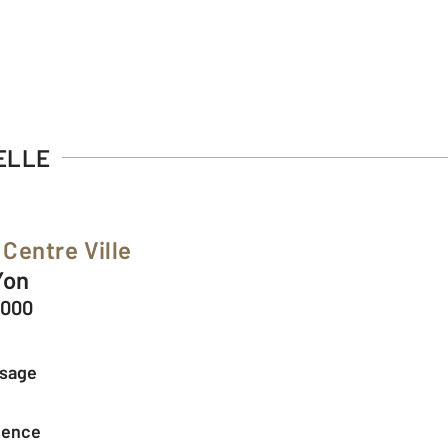
ELLE
Centre Ville
Yon
7000
ssage
agence