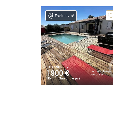
Exclusivité
ST XANDRE 17
1 900 €
par mois charges
comprises
2
115 m
, Maison
, 4 pcs