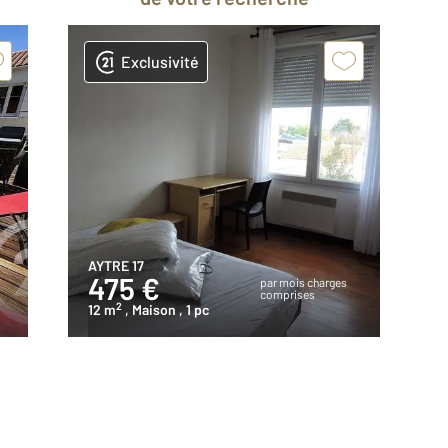
Exclusivité
AYTRE 17
475 €
par mois charges
comprises
2
12 m
, Maison
, 1 pc