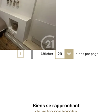
1
Afficher
biens par page
Biens se rapprochant
de votre recherche