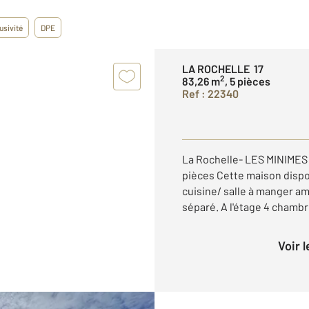
usivité
DPE
LA ROCHELLE 17
2
83,26 m
, 5 pièces
Ref : 22340
La Rochelle- LES MINIME
pièces Cette maison dispo
cuisine/ salle à manger a
séparé. A l'étage 4 chambres
Voir 