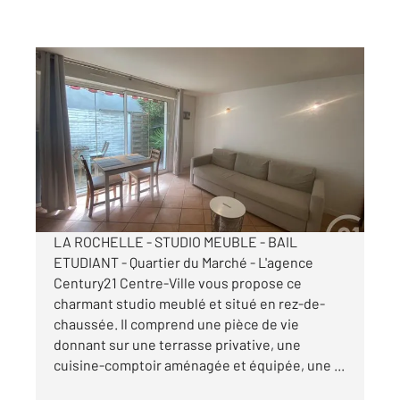
LA ROCHELLE 17
2
21,72 m
, 1 pièce
Ref : 22198
Appartement F1 à louer
630 €
par mois charges comprises
LA ROCHELLE - STUDIO MEUBLE - BAIL
ETUDIANT - Quartier du Marché - L'agence
Century21 Centre-Ville vous propose ce
charmant studio meublé et situé en rez-de-
chaussée. Il comprend une pièce de vie
donnant sur une terrasse privative, une
cuisine-comptoir aménagée et équipée, une ...