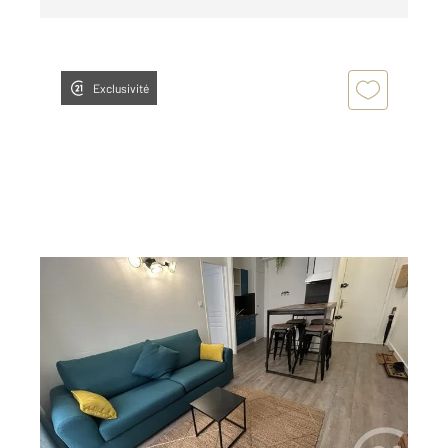
Exclusivité
LA ROCHELLE 17
2
30,23 m
, 2 pièces
Ref : 22164
Appartement T2 à louer
780 €
par mois charges comprises
Visiter le site dédié