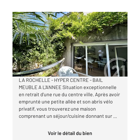
LA ROCHELLE 17
2
26,72 m
, 2 pièces
Ref : 22270
Appartement T2 Duplex à louer
925 €
par mois charges comprises
LA ROCHELLE - HYPER CENTRE - BAIL
MEUBLE A L'ANNEE Situation exceptionnelle
en retrait d'une rue du centre ville. Après avoir
emprunté une petite allée et son abris vélo
privatif, vous trouverez une maison
comprenant un séjour/cuisine donnant sur ...
Voir le détail du bien