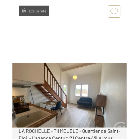
Exclusivité
LA ROCHELLE 17
2
27,97 m
, 2 pièces
Ref : 22326
Appartement T1 Bis à louer
691,76 €
par mois charges comprises
LA ROCHELLE - TII MEUBLE - Quartier de Saint-
Eloi. - L'agence Century21 Centre-Ville vous