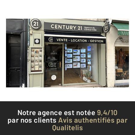
CENTURY 21 Agence du Centre Ville
40 rue Saint-Yon
LA ROCHELLE - 17000
Envoyer un message
Téléphoner à l'agence
Notre agence est notée
9,4/10
par nos clients
Avis authentifiés par
Qualitelis