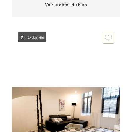
Voir le détail du bien
Exclusivité
LA ROCHELLE 17
2
29,19 m
, 2 pièces
Ref : 22216
Appartement T2 Duplex à louer
875 €