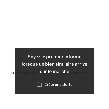
1
Soyez le premier informé
lorsque un bien similaire arrive
sur le marché
Agence immobilière
Location
Location appartement
Créer une alerte