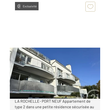
Exclusivité
LA ROCHELLE 17
2
38,67 m
, 2 pièces
Ref : 22375
Appartement à louer
760,44 €
par mois charges comprises
LA ROCHELLE- PORT NEUF Appartement de
type 2 dans une petite résidence sécurisée au