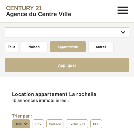
CENTURY 21
Agence du Centre Ville
Tous
Maison
Appartement
Autres
Appliquer
Location appartement La rochelle
10 annonces immobilières :
Trier par :
Date
Prix
Surface
Exclusivité
DPE