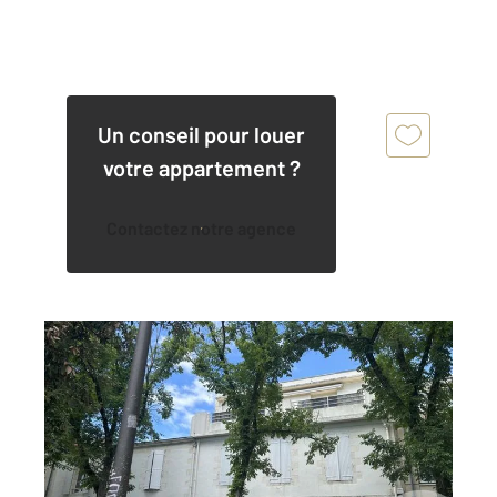
Un conseil pour louer
votre appartement ?
Contactez notre agence
LA ROCHELLE 17
2
51,10 m
, 3 pièces
Ref : 22282
Appartement à louer
1 280 €