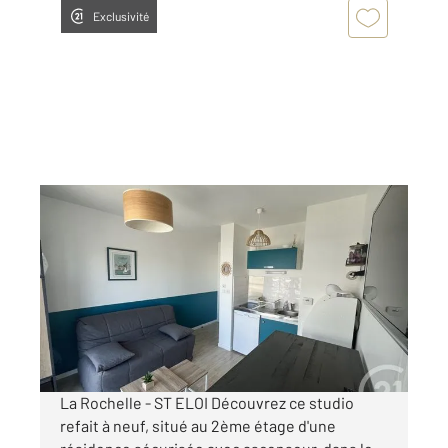
Exclusivité
LA ROCHELLE 17
2
19,60 m
, 1 pièce
Ref : 22238
Appartement F1 à louer
610 €
par mois charges comprises
La Rochelle - ST ELOI Découvrez ce studio
refait à neuf, situé au 2ème étage d'une