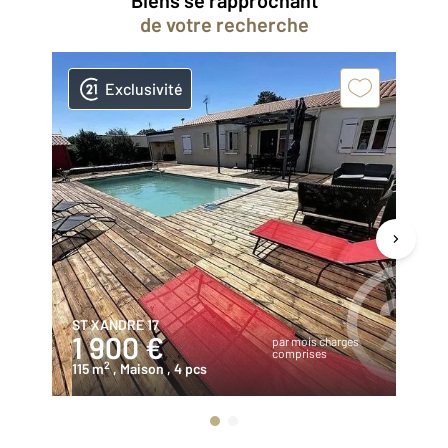
Biens se rapprochant
de votre recherche
Exclusivité
ST XANDRE 17
AY
1 900 €
4
par mois charges
comprises
2
115 m
, Maison
, 4 pcs
12