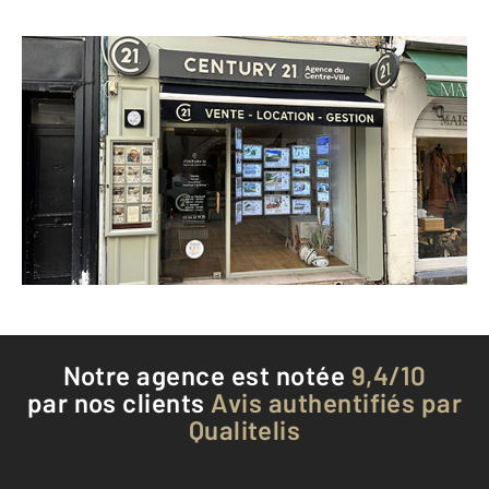
CENTURY 21 Agence du Centre Ville
40 rue Saint-Yon
LA ROCHELLE - 17000
Envoyer un message
Téléphoner à l'agence
Notre agence est notée
9,4/10
par nos clients
Avis authentifiés par
Qualitelis