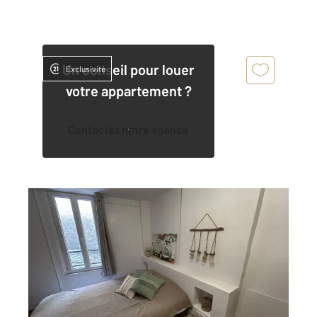
Un conseil pour louer
Exclusivité
votre appartement ?
Contactez notre agence
LA ROCHELLE 17
2
13,62 m
, 1 pièce
Ref : 22256
Maison à louer
525 €
par mois charges comprises