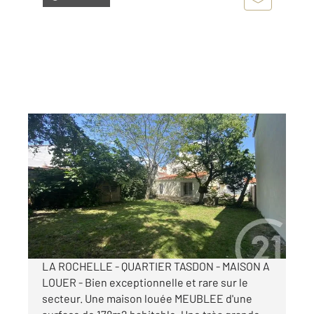
LA ROCHELLE 17
2
177,80 m
, 6 pièces
Ref : 22236
Maison à louer
2 200 €
par mois charges comprises
LA ROCHELLE - QUARTIER TASDON - MAISON A
LOUER - Bien exceptionnelle et rare sur le
secteur. Une maison louée MEUBLEE d'une